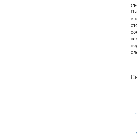
(г
Пя
вр
от
со
ка
пе
сл
С