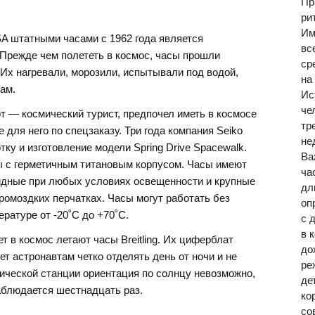
Пр
ри
Им
A штатными часами с 1962 года является
вс
Прежде чем полететь в космос, часы прошли
ср
 Их нагревали, морозили, испытывали под водой,
на
ам.
Ис
че
иот — космический турист, предпочел иметь в космосе
тр
 для него по спецзаказу. Три года компания Seiko
не
тку и изготовление модели Spring Drive Spacewalk.
Ва
ы с герметичным титановым корпусом. Часы имеют
ча
видные при любых условиях освещенности и крупные
дл
громоздких перчатках. Часы могут работать без
оп
ературе от -20˚С до +70˚С.
с 
в 
т в космос летают часы Breitling. Их циферблат
до
ет астронавтам четко отделять день от ночи и не
ре
мической станции ориентация по солнцу невозможно,
де
наблюдается шестнадцать раз.
ко
со