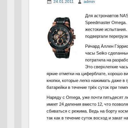
24.01.2011
admin
Для астронавтов NAS
Speedmaster Omega. 
жестокие испытания.
подвергали перегрузк
Ри́чард А́ллен Гэ́рр
часы Seiko сделанные
потратила на разрабо
Это сверхлегкие час
яркие отметки на циферблате, хорошо 
кнопки, которые легко нажимать даже в 
батарейки в течение трёх суток при темп
Наряду с Omega, уже почти пятьдесят ле
имеет 24 деления вместо 12, что позволя
сбиваться с режима. Ведь на борту кос
так как в течение суток восход и закат 