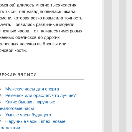
номонов) длилось многие тысячелетия.
ть тысяч лет назад появилась шкала
емени, которая резко повысила точность
счёта. Появились различные модели
лнечных часов – от пятидесятиметровых
менных обелисков до дорогих
реносных часиков из бронзы или
оновой кости.
вежие записи
Мужские часы для спорта
Ремешок или браслет: что лучше?
Какие бывают наручные
аналоговые часы
Умные часы будущего
Наручные часы Timex: новые
коллекции