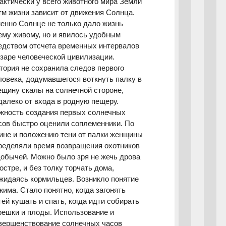
актически у всего животного мира Земли
тм жизни зависит от движения Солнца.
енно Солнце не только дало жизнь
ему живому, но и явилось удобным
едством отсчета временных интервалов
 заре человеческой цивилизации.
тория не сохранила следов первого
ловека, додумавшегося воткнуть палку в
ещину скалы на солнечной стороне,
далеко от входа в родную пещеру.
жность создания первых солнечных
сов быстро оценили соплеменники. По
ине и положению тени от палки женщины
ределяли время возвращения охотников
добычей. Можно было зря не жечь дрова
костре, и без толку торчать дома,
жидаясь кормильцев. Возникло понятие
жима. Стало понятно, когда загонять
тей кушать и спать, когда идти собирать
решки и плоды. Использование и
вершенствование солнечных часов