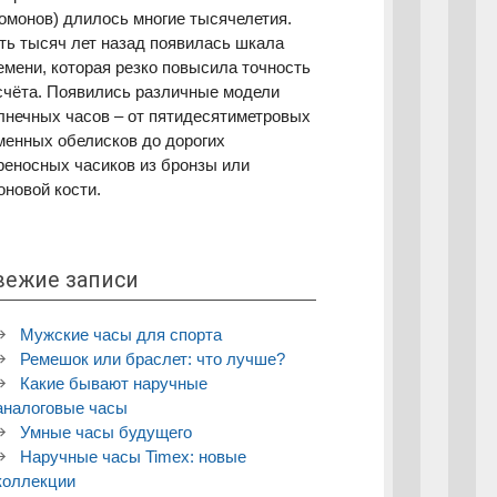
номонов) длилось многие тысячелетия.
ть тысяч лет назад появилась шкала
емени, которая резко повысила точность
счёта. Появились различные модели
лнечных часов – от пятидесятиметровых
менных обелисков до дорогих
реносных часиков из бронзы или
оновой кости.
вежие записи
Мужские часы для спорта
Ремешок или браслет: что лучше?
Какие бывают наручные
аналоговые часы
Умные часы будущего
Наручные часы Timex: новые
коллекции