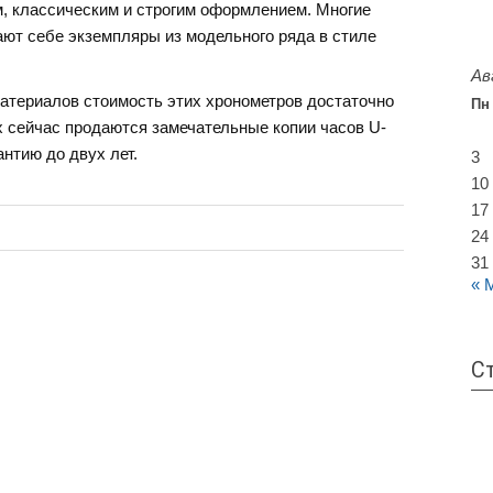
м, классическим и строгим оформлением. Многие
ают себе экземпляры из модельного ряда в стиле
Ав
материалов стоимость этих хронометров достаточно
Пн
х сейчас продаются замечательные копии часов U-
антию до двух лет.
3
10
17
24
31
« 
С