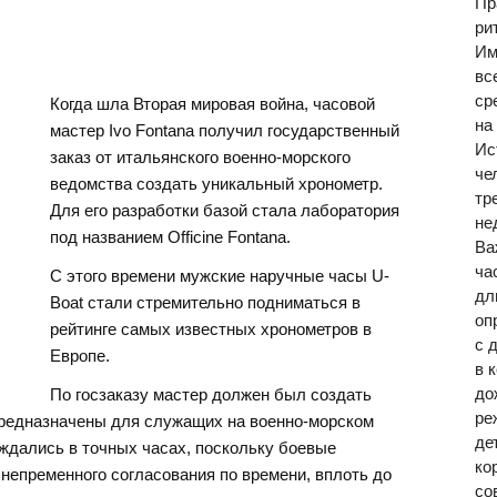
Пр
ри
Им
вс
ср
Когда шла Вторая мировая война, часовой
на
мастер Ivo Fontana получил государственный
Ис
заказ от итальянского военно-морского
че
ведомства создать уникальный хронометр.
тр
Для его разработки базой стала лаборатория
не
под названием Officine Fontana.
Ва
ча
С этого времени мужские наручные часы U-
дл
Boat стали стремительно подниматься в
оп
рейтинге самых известных хронометров в
с 
Европе.
в 
до
По госзаказу мастер должен был создать
ре
предназначены для служащих на военно-морском
де
ждались в точных часах, поскольку боевые
ко
непременного согласования по времени, вплоть до
со