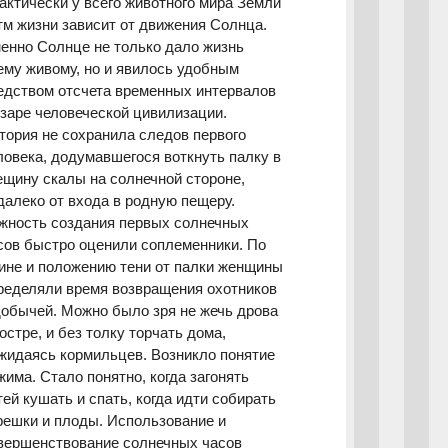
актически у всего животного мира Земли
тм жизни зависит от движения Солнца.
енно Солнце не только дало жизнь
ему живому, но и явилось удобным
едством отсчета временных интервалов
 заре человеческой цивилизации.
тория не сохранила следов первого
ловека, додумавшегося воткнуть палку в
ещину скалы на солнечной стороне,
далеко от входа в родную пещеру.
жность создания первых солнечных
сов быстро оценили соплеменники. По
ине и положению тени от палки женщины
ределяли время возвращения охотников
добычей. Можно было зря не жечь дрова
костре, и без толку торчать дома,
жидаясь кормильцев. Возникло понятие
жима. Стало понятно, когда загонять
тей кушать и спать, когда идти собирать
решки и плоды. Использование и
вершенствование солнечных часов