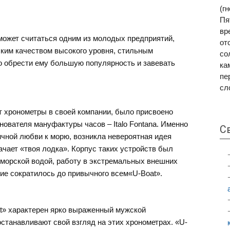
(г
Пя
вр
может считаться одним из молодых предприятий,
от
ким качеством высокого уровня, стильным
со
о обрести ему большую популярность и завевать
ка
пе
сл
 хронометры в своей компании, было присвоено
нователя мануфактуры часов – Italo Fontana. Именно
С
ничной любви к морю, возникла невероятная идея
начает «твоя лодка». Корпус таких устройств был
 морской водой, работу в экстремальных внешних
ние сократилось до привычного всем«U-Boat».
t» характерен ярко выраженный мужской
станавливают свой взгляд на этих хронометрах. «U-